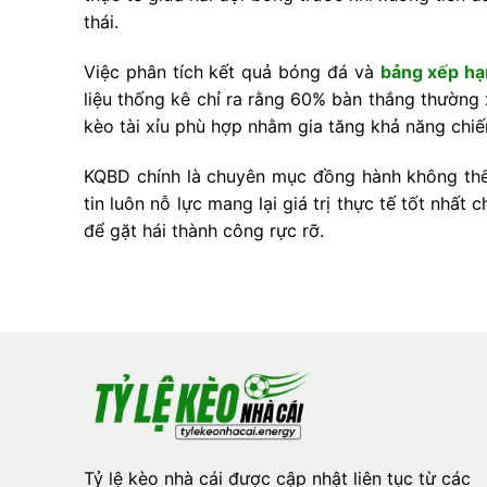
thái.
Việc phân tích kết quả bóng đá và
bảng xếp h
liệu thống kê chỉ ra rằng 60% bàn thắng thường x
kèo tài xỉu phù hợp nhằm gia tăng khả năng chiế
KQBD chính là chuyên mục đồng hành không thể 
tin luôn nỗ lực mang lại giá trị thực tế tốt nhất
để gặt hái thành công rực rỡ.
Tỷ lệ kèo nhà cái được cập nhật liên tục từ các