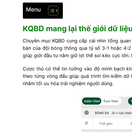
Menu
KQBD mang lại thế giới dữ liệ
Chuyên mục KQBD cung cấp cái nhìn tổng quan v
bàn của đội bóng thông qua tỷ số 3-1 hoặc 4-2 x
giúp giới đầu tư nắm giữ lợi thế soi kèo cực lớ
Cược thủ có thể tin tưởng vào độ minh bạch kh
theo từng vòng đấu giúp quá trình tìm kiếm dữ l
nhằm tối ưu hóa trải nghiệm người dùng.