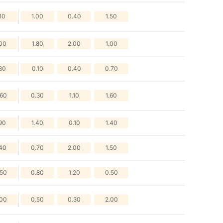
.10
1.00
0.40
1.50
.00
1.80
2.00
1.00
.30
0.10
0.40
0.70
.60
0.30
1.10
1.60
.90
1.40
0.10
1.40
.40
0.70
2.00
1.50
.50
0.80
1.20
0.50
.00
0.50
0.30
2.00