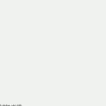
 thêm chi tiết.