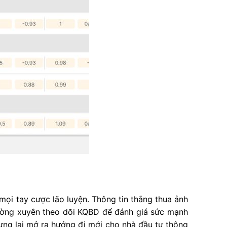
mọi tay cược lão luyện. Thông tin thắng thua ảnh
hường xuyên theo dõi KQBD để đánh giá sức mạnh
nhưng lại mở ra hướng đi mới cho nhà đầu tư thông