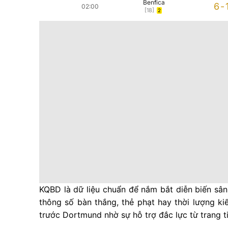
Benfica
6-
02:00
[18]
2
KQBD là dữ liệu chuẩn để nắm bắt diễn biến sân
thông số bàn thắng, thẻ phạt hay thời lượng ki
trước Dortmund nhờ sự hỗ trợ đắc lực từ trang ti