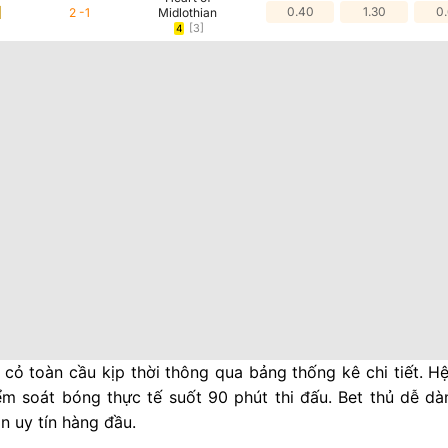
1
0.40
1.30
0
2 -1
Midlothian
[3]
4
 cỏ toàn cầu kịp thời thông qua bảng thống kê chi tiết. 
ểm soát bóng thực tế suốt 90 phút thi đấu. Bet thủ dễ d
n uy tín hàng đầu.