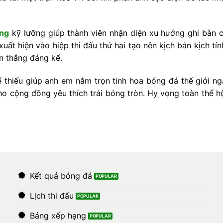
ạng
kỹ lưỡng giúp thành viên nhận diện xu hướng ghi bàn c
uất hiện vào hiệp thi đấu thứ hai tạo nên kịch bản kịch t
n thắng đáng kể.
thiếu giúp anh em nắm trọn tinh hoa bóng đá thế giới ng
 cho cộng đồng yêu thích trái bóng tròn. Hy vọng toàn thể h
Kết quả bóng đá
Lịch thi đấu
Bảng xếp hạng