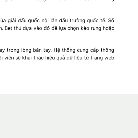
ủa giải đấu quốc nội lẫn đấu trường quốc tế. Số
ính. Bet thủ dựa vào đó để lựa chọn kèo rung hoặc
ay trong lòng bàn tay. Hệ thống cung cấp thông
ội viên sẽ khai thác hiệu quả dữ liệu từ trang web