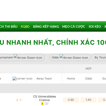
ỊCH THI ĐẤU
KQBD
BẢNG XẾP HẠNG
MẸO CÁ CƯỢC
SOI KÈO
ỆU NHANH NHẤT, CHÍNH XÁC 10
urnament
Tournament
Odds
Odds
By Tou
By T
HDP
HDP
e
e
Away Team
Away Team
Home
Home
Odds
Odds
Away
Gu
No data please select another filter
CS Universitatea
1
0.80
1.40
0
2 -1
Craiova
[3]
1