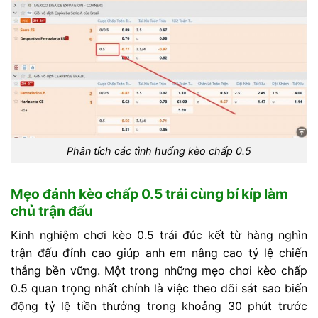
Phân tích các tình huống kèo chấp 0.5
Mẹo đánh kèo chấp 0.5 trái cùng bí kíp làm
chủ trận đấu
Kinh nghiệm chơi kèo 0.5 trái đúc kết từ hàng nghìn
trận đấu đỉnh cao giúp anh em nâng cao tỷ lệ chiến
thắng bền vững. Một trong những mẹo chơi kèo chấp
0.5 quan trọng nhất chính là việc theo dõi sát sao biến
động tỷ lệ tiền thưởng trong khoảng 30 phút trước