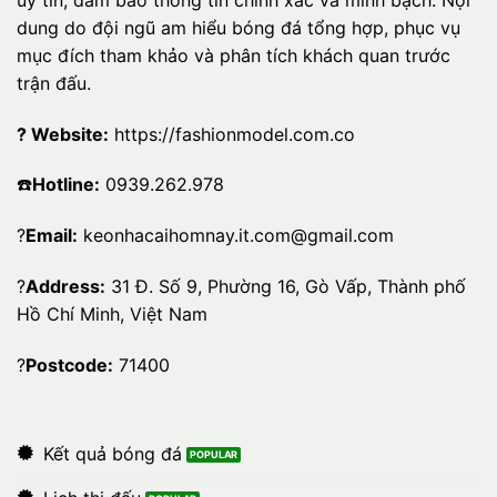
dung do đội ngũ am hiểu bóng đá tổng hợp, phục vụ
mục đích tham khảo và phân tích khách quan trước
trận đấu.
? Website:
https://fashionmodel.com.co
☎️
Hotline:
0939.262.978
?
Email:
keonhacaihomnay.it.com@gmail.com
?
Address:
31 Đ. Số 9, Phường 16, Gò Vấp, Thành phố
Hồ Chí Minh, Việt Nam
?
Postcode:
71400
Kết quả bóng đá