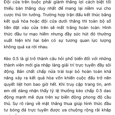
Đội cửa trên buộc phải giành thắng lợi cách biệt tối
thiểu bàn thắng duy nhất để mang lại niềm vui cho
cược thủ tin tưởng. Trường hợp trận đấu kết thúc bằng
kết quả hòa hoặc đội cửa dưới thắng thì toàn bộ số
tiền đặt vào cửa trên sẽ mất trắng hoàn toàn. Hình
thức đầu tư mạo hiểm nhưng đầy sức hút đó thường
xuất hiện khi hai bên có sự tương quan lực lượng
không quá xa rời nhau.
Kèo 0.5 là gì trở thành câu hỏi phổ biến đối với những
thành viên mới gia nhập làng giải trí trực tuyến đầy sôi
động. Bản chất chấp nửa trái loại bỏ hoàn toàn khả
năng xảy ra kết quả hòa vốn khiến cuộc đấu trở nên
quyết liệt hơn bao giờ hết. Khi truy cập trang tin, anh
em dễ dàng nhận thấy tỷ lệ thưởng kèo chấp 0.5 dao
động mạnh mẽ dựa trên sự biến động phong độ cầu
thủ. Sự rõ ràng về mặt thắng thua giúp hình thức đầu
tư bóng đá trực tuyến được ưa chuộng rộng rãi khắp