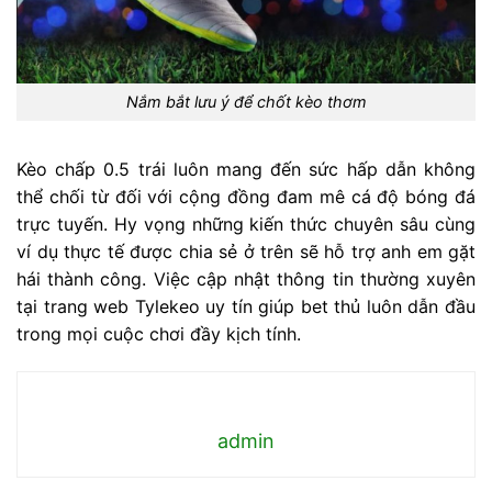
Nắm bắt lưu ý để chốt kèo thơm
Kèo chấp 0.5 trái luôn mang đến sức hấp dẫn không
thể chối từ đối với cộng đồng đam mê cá độ bóng đá
trực tuyến. Hy vọng những kiến thức chuyên sâu cùng
ví dụ thực tế được chia sẻ ở trên sẽ hỗ trợ anh em gặt
hái thành công. Việc cập nhật thông tin thường xuyên
tại trang web Tylekeo uy tín giúp bet thủ luôn dẫn đầu
trong mọi cuộc chơi đầy kịch tính.
admin