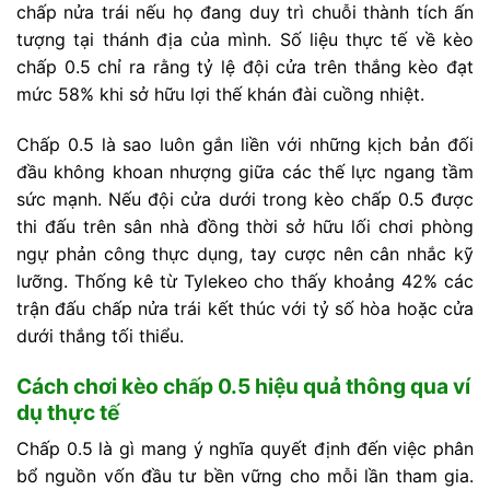
chấp nửa trái nếu họ đang duy trì chuỗi thành tích ấn
tượng tại thánh địa của mình. Số liệu thực tế về kèo
chấp 0.5 chỉ ra rằng tỷ lệ đội cửa trên thắng kèo đạt
mức 58% khi sở hữu lợi thế khán đài cuồng nhiệt.
Chấp 0.5 là sao luôn gắn liền với những kịch bản đối
đầu không khoan nhượng giữa các thế lực ngang tầm
sức mạnh. Nếu đội cửa dưới trong kèo chấp 0.5 được
thi đấu trên sân nhà đồng thời sở hữu lối chơi phòng
ngự phản công thực dụng, tay cược nên cân nhắc kỹ
lưỡng. Thống kê từ Tylekeo cho thấy khoảng 42% các
trận đấu chấp nửa trái kết thúc với tỷ số hòa hoặc cửa
dưới thắng tối thiểu.
Cách chơi kèo chấp 0.5 hiệu quả thông qua ví
dụ thực tế
Chấp 0.5 là gì mang ý nghĩa quyết định đến việc phân
bổ nguồn vốn đầu tư bền vững cho mỗi lần tham gia.