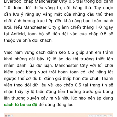
Liverpool chấp Manchester City 0.5 trái trong bối cảnh
“Lữ đoàn đỏ” thiếu vắng trụ cột hàng thủ. Tay cược
cần lưu ý rằng sự vắng mặt của những cầu thủ then
chốt ảnh hưởng trực tiếp đến khả năng bảo toàn mành
lưới. Nếu Manchester City giành chiến thắng 1-0 ngay
tại Anfield, toàn bộ số tiền đặt vào cửa chấp 0.5 sẽ
thuộc về phía đội khách.
Việc nắm vững cách đánh kèo 0.5 giúp anh em tránh
khỏi những cái bẫy tỷ lệ ảo do thị trường thiết lập
nhằm đánh lừa dư luận. Manchester City với lối chơi
kiểm soát bóng vượt trội hoàn toàn có khả năng lật
ngược thế cờ dù bị đánh giá thấp hơn đôi chút. Thành
viên theo dõi dữ liệu về kèo chấp 0.5 tại trang tin sẽ
nhận thấy tỷ lệ biến động tiền thưởng trước giờ bóng
lăn thường xuyên xảy ra và hiểu lúc nào nên áp dụng
cách từ bỏ cá độ
để dừng đúng lúc.