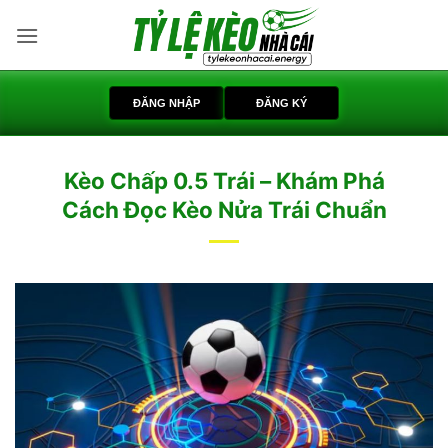
Skip
to
content
ĐĂNG NHẬP
ĐĂNG KÝ
Kèo Chấp 0.5 Trái – Khám Phá
Cách Đọc Kèo Nửa Trái Chuẩn