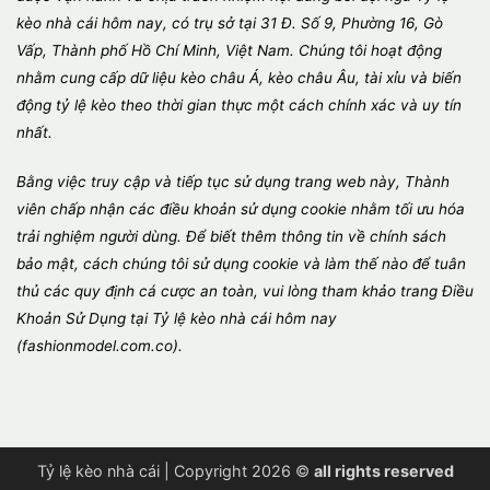
kèo nhà cái hôm nay, có trụ sở tại 31 Đ. Số 9, Phường 16, Gò
Vấp, Thành phố Hồ Chí Minh, Việt Nam. Chúng tôi hoạt động
nhằm cung cấp dữ liệu kèo châu Á, kèo châu Âu, tài xỉu và biến
động tỷ lệ kèo theo thời gian thực một cách chính xác và uy tín
nhất.
Bằng việc truy cập và tiếp tục sử dụng trang web này, Thành
viên chấp nhận các điều khoản sử dụng cookie nhằm tối ưu hóa
trải nghiệm người dùng. Để biết thêm thông tin về chính sách
bảo mật, cách chúng tôi sử dụng cookie và làm thế nào để tuân
thủ các quy định cá cược an toàn, vui lòng tham khảo trang Điều
Khoản Sử Dụng tại Tỷ lệ kèo nhà cái hôm nay
(fashionmodel.com.co).
Tỷ lệ kèo nhà cái | Copyright 2026 ©
all rights reserved