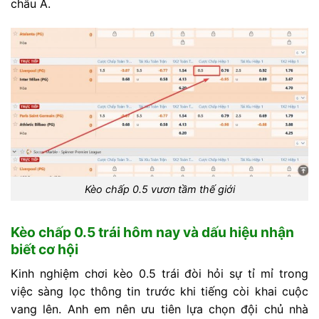
châu Á.
Kèo chấp 0.5 vươn tầm thế giới
Kèo chấp 0.5 trái hôm nay và dấu hiệu nhận
biết cơ hội
Kinh nghiệm chơi kèo 0.5 trái đòi hỏi sự tỉ mỉ trong
việc sàng lọc thông tin trước khi tiếng còi khai cuộc
vang lên. Anh em nên ưu tiên lựa chọn đội chủ nhà