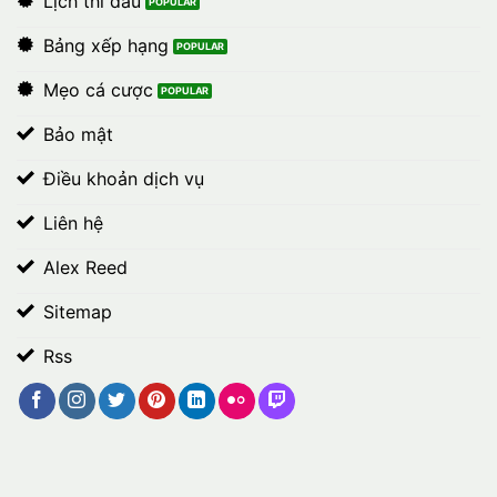
Lịch thi đấu
Bảng xếp hạng
Mẹo cá cược
Bảo mật
Điều khoản dịch vụ
Liên hệ
Alex Reed
Sitemap
Rss