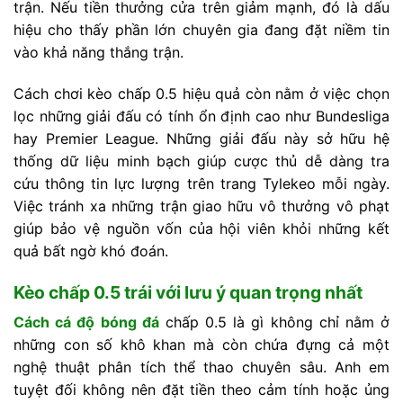
trận. Nếu tiền thưởng cửa trên giảm mạnh, đó là dấu
hiệu cho thấy phần lớn chuyên gia đang đặt niềm tin
vào khả năng thắng trận.
Cách chơi kèo chấp 0.5 hiệu quả còn nằm ở việc chọn
lọc những giải đấu có tính ổn định cao như Bundesliga
hay Premier League. Những giải đấu này sở hữu hệ
thống dữ liệu minh bạch giúp cược thủ dễ dàng tra
cứu thông tin lực lượng trên trang Tylekeo mỗi ngày.
Việc tránh xa những trận giao hữu vô thưởng vô phạt
giúp bảo vệ nguồn vốn của hội viên khỏi những kết
quả bất ngờ khó đoán.
Kèo chấp 0.5 trái với lưu ý quan trọng nhất
Cách cá độ bóng đá
chấp 0.5 là gì không chỉ nằm ở
những con số khô khan mà còn chứa đựng cả một
nghệ thuật phân tích thể thao chuyên sâu. Anh em
tuyệt đối không nên đặt tiền theo cảm tính hoặc ủng